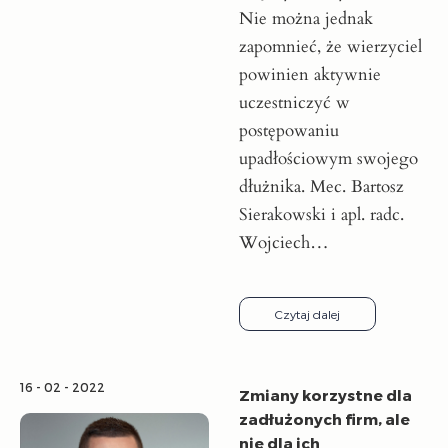
Nie można jednak
zapomnieć, że wierzyciel
powinien aktywnie
uczestniczyć w
postępowaniu
upadłościowym swojego
dłużnika. Mec. Bartosz
Sierakowski i apl. radc.
Wojciech…
Czytaj dalej
16 - 02 - 2022
Zmiany korzystne dla
zadłużonych firm, ale
nie dla ich