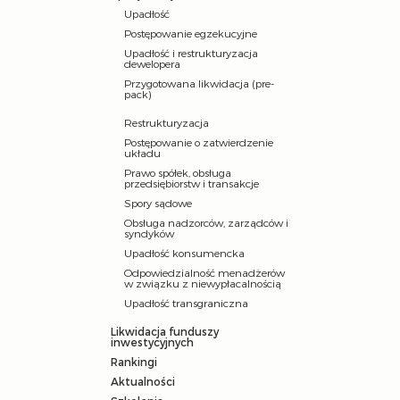
Upadłość
Postępowanie egzekucyjne
Upadłość i restrukturyzacja
dewelopera
Przygotowana likwidacja (pre-
pack)
Restrukturyzacja
Postępowanie o zatwierdzenie
układu
Prawo spółek, obsługa
przedsiębiorstw i transakcje
Spory sądowe
Obsługa nadzorców, zarządców i
syndyków
Upadłość konsumencka
Odpowiedzialność menadżerów
w związku z niewypłacalnością
Upadłość transgraniczna
Likwidacja funduszy
inwestycyjnych
Rankingi
Aktualności