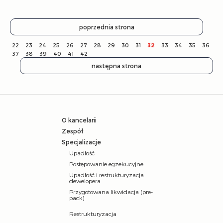
poprzednia strona
22
23
24
25
26
27
28
29
30
31
32
33
34
35
36
37
38
39
40
41
42
następna strona
O kancelarii
Zespół
Specjalizacje
Upadłość
Postępowanie egzekucyjne
Upadłość i restrukturyzacja
dewelopera
Przygotowana likwidacja (pre-
pack)
Restrukturyzacja