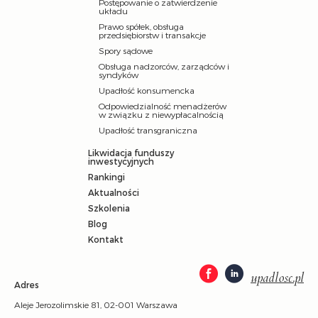
Postępowanie o zatwierdzenie
układu
Prawo spółek, obsługa
przedsiębiorstw i transakcje
Spory sądowe
Obsługa nadzorców, zarządców i
syndyków
Upadłość konsumencka
Odpowiedzialność menadżerów
w związku z niewypłacalnością
Upadłość transgraniczna
Likwidacja funduszy
inwestycyjnych
Rankingi
Aktualności
Szkolenia
Blog
Kontakt
upadlosc.pl
Adres
Aleje Jerozolimskie 81, 02-001 Warszawa