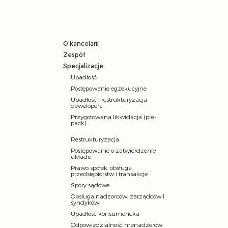
O kancelarii
Zespół
Specjalizacje
Upadłość
Postępowanie egzekucyjne
Upadłość i restrukturyzacja
dewelopera
Przygotowana likwidacja (pre-
pack)
Restrukturyzacja
Postępowanie o zatwierdzenie
układu
Prawo spółek, obsługa
przedsiębiorstw i transakcje
Spory sądowe
Obsługa nadzorców, zarządców i
syndyków
Upadłość konsumencka
Odpowiedzialność menadżerów