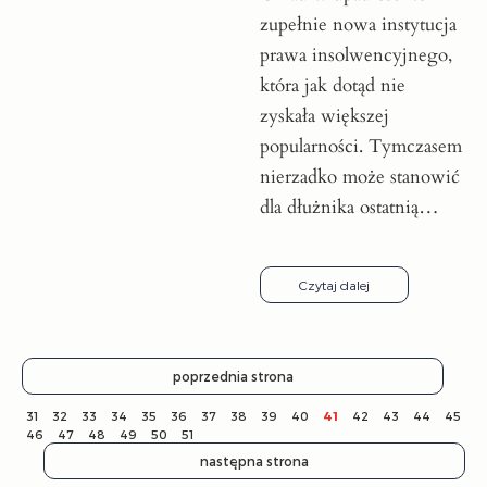
zupełnie nowa instytucja
prawa insolwencyjnego,
która jak dotąd nie
zyskała większej
popularności. Tymczasem
nierzadko może stanowić
dla dłużnika ostatnią…
Czytaj dalej
poprzednia strona
31
32
33
34
35
36
37
38
39
40
41
42
43
44
45
46
47
48
49
50
51
następna strona