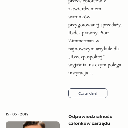
przedsiębiorców z
zatwierdzeniem
warunków
przygotowanej sprzedaży.
Radca prawny Piotr
Zimmerman w
najnowszym artykule dla
„Rzeczpospolitej”
wyjaśnia, na czym polega
instytucja…
Czytaj dalej
15 - 05 - 2019
Odpowiedzialność
członków zarządu