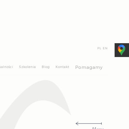
PL
EN
>
Pomagamy
ualności
Szkolenia
Blog
Kontakt