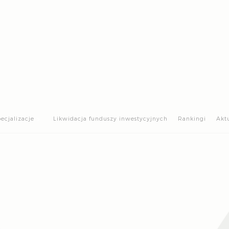
>
ecjalizacje
Likwidacja funduszy inwestycyjnych
Rankingi
Akt