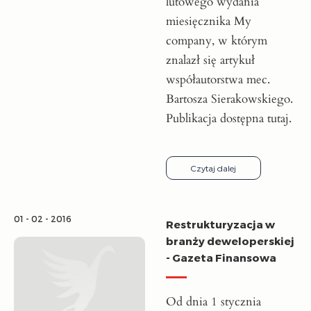
lutowego wydania
miesięcznika My
company, w którym
znalazł się artykuł
współautorstwa mec.
Bartosza Sierakowskiego.
Publikacja dostępna tutaj.
Czytaj dalej
01 - 02 - 2016
Re­struk­tu­ry­za­cja w
bran­ży de­we­lo­per­skiej
- Gazeta Finansowa
Od dnia 1 stycznia