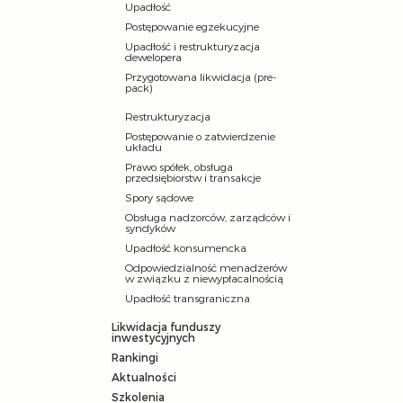
Upadłość
Postępowanie egzekucyjne
Upadłość i restrukturyzacja
dewelopera
Przygotowana likwidacja (pre-
pack)
Restrukturyzacja
Postępowanie o zatwierdzenie
układu
Prawo spółek, obsługa
przedsiębiorstw i transakcje
Spory sądowe
Obsługa nadzorców, zarządców i
syndyków
Upadłość konsumencka
Odpowiedzialność menadżerów
w związku z niewypłacalnością
Upadłość transgraniczna
Likwidacja funduszy
inwestycyjnych
Rankingi
Aktualności
Szkolenia