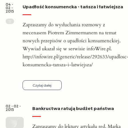
04 -
Upadłość konsumencka - tańsza i łatwiejsza
02 -
2015
Zapraszamy do wysłuchania rozmowy z
mecenasem Piotrem Zimmermanem na temat
nowych przepisów o upadłości konsumenckiej.
Wywiad ukazał się w serwisie infoWire.pl.
http://infowire.pl/generic/release/292633/upadlosc
konsumencka-tansza-i-latwiejsza/
Czytaj dalej
02 - 02 -
Bankructwa ratują budżet państwa
2015
Zapraszamy do lektury artykułu red. Marka