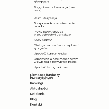
dewelopera
Przygotowana likwidacja (pre-
pack)
Restrukturyzacja
Postępowanie o zatwierdzenie
układu
Prawo spółek, obsługa
przedsiębiorstw i transakcje
Spory sądowe
Obsługa nadzorców, zarządców i
syndyków
Upadłość konsumencka
Odpowiedzialność menadżerów
w związku z niewypłacalnością
Upadłość transgraniczna
Likwidacja funduszy
inwestycyjnych
Rankingi
Aktualności
Szkolenia
Blog
Kontakt