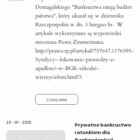
Domagalskiego "Bankructwa ratują budżet
państwa", który ukazał się w dzienniku
Rzeczpospolita w dn. 3 luteguo br. W
artykule wykorzystane są wypowiedzi
mecenasa Piotra Zimmermana.
http://prawo.rp.pl/artykul/757647,1176395-
Syndycy--lokowanie-pieniedzy-z-
upadlosci-w-BGK-szkodzi-
wierzycielom.html?5
Czytaj dalej
23 - 01 - 2015
Prywatne bankructwo
ratunkiem dla
frankowiczów?