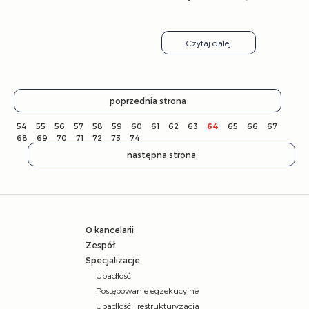
Czytaj dalej
poprzednia strona
54
55
56
57
58
59
60
61
62
63
64
65
66
67
68
69
70
71
72
73
74
następna strona
O kancelarii
Zespół
Specjalizacje
Upadłość
Postępowanie egzekucyjne
Upadłość i restrukturyzacja