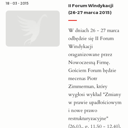
18 - 03 - 2015
II Forum Windykacji
(26-27 marca 2015)
W dniach 26 - 27 marca
odbędzie się II Forum
Windykacji
oraganizowane przez
Nowoczesną Firmę.
Gościem Forum będzie
mecenas Piotr
Zimmerman, który
wygłosi wykład "Zmiany
w prawie upadłościowym
i nowe prawo
restrukturyzacyjne"
(26.03., g. 11.50 - 12.40).