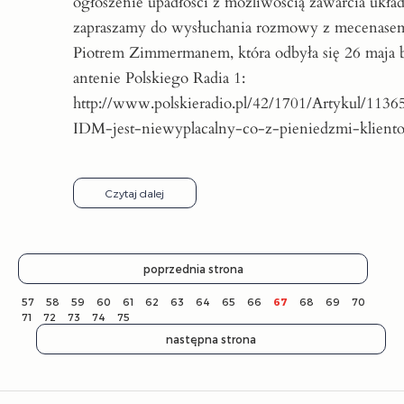
ogłoszenie upadłości z możliwością zawarcia układ
zapraszamy do wysłuchania rozmowy z mecenase
Piotrem Zimmermanem, która odbyła się 26 maja b
antenie Polskiego Radia 1:
http://www.polskieradio.pl/42/1701/Artykul/113
IDM-jest-niewyplacalny-co-z-pieniedzmi-klient
Czytaj dalej
poprzednia strona
57
58
59
60
61
62
63
64
65
66
67
68
69
70
71
72
73
74
75
następna strona