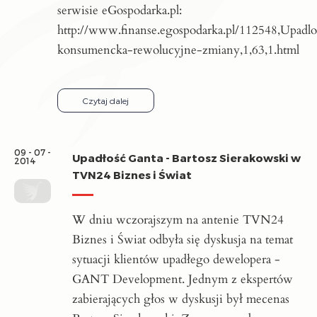
serwisie eGospodarka.pl:
http://www.finanse.egospodarka.pl/112548,Upadlo
konsumencka-rewolucyjne-zmiany,1,63,1.html
Czytaj dalej
09 - 07 -
Upadłość Ganta - Bartosz Sierakowski w
2014
TVN24 Biznes i Świat
W dniu wczorajszym na antenie TVN24
Biznes i Świat odbyła się dyskusja na temat
sytuacji klientów upadłego dewelopera -
GANT Development. Jednym z ekspertów
zabierających głos w dyskusji był mecenas