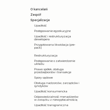
O kancelarii
Zespół
Specjalizacje
Upadłość
Postępowanie egzekucyjne
Upadłość i restrukturyzacja
dewelopera
Przygotowana likwidacja (pre-
pack)
Restrukturyzacja
Postępowanie o zatwierdzenie
układu
Prawo spółek, obsługa
przedsiębiorstw i transakcje
Spory sądowe
Obsługa nadzorców, zarządców i
syndyków
Upadłość konsumencka
Odpowiedzialność menadżerów
w związku z niewypłacalnością
Upadłość transgraniczna