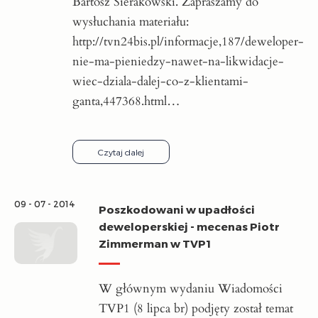
Bartosz Sierakowski. Zapraszamy do
wysłuchania materiału:
http://tvn24bis.pl/informacje,187/deweloper-
nie-ma-pieniedzy-nawet-na-likwidacje-
wiec-dziala-dalej-co-z-klientami-
ganta,447368.html…
Czytaj dalej
09 - 07 - 2014
Poszkodowani w upadłości
deweloperskiej - mecenas Piotr
Zimmerman w TVP1
W głównym wydaniu Wiadomości
TVP1 (8 lipca br) podjęty został temat