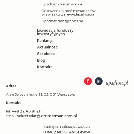
Upadłość konsumencka
Odpowiedzialność menadżerów
w związku z niewypłacalnością
Upadłość transgraniczna
Likwidacja funduszy
inwestycyjnych
Rankingi
Aktualności
Szkolenia
Blog
Kontakt
upadlosc.pl
Adres
Aleje Jerozolimskie 81, 02-001 Warszawa
Kontakt
tel.:
+48 22 46 81 211
email:
sekretariat@zimmerman.com.pl
Strategia, realizacja, wspacie
TOMCZAK | STANISŁAWSKI