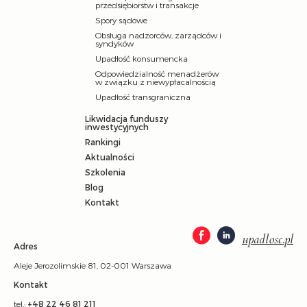
przedsiębiorstw i transakcje
Spory sądowe
Obsługa nadzorców, zarządców i
syndyków
Upadłość konsumencka
Odpowiedzialność menadżerów
w związku z niewypłacalnością
Upadłość transgraniczna
Likwidacja funduszy
inwestycyjnych
Rankingi
Aktualności
Szkolenia
Blog
Kontakt
upadlosc.pl
Adres
Aleje Jerozolimskie 81, 02-001 Warszawa
Kontakt
tel.:
+48 22 46 81 211