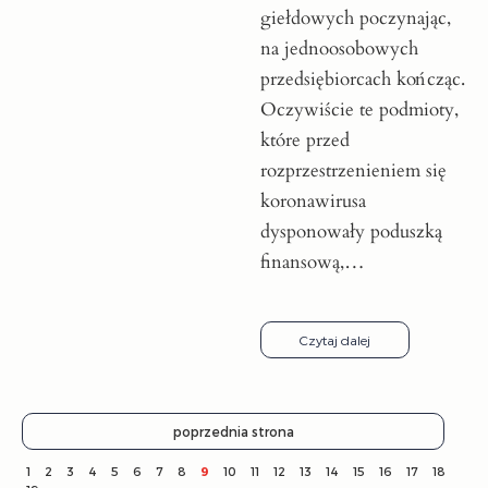
giełdowych poczynając,
na jednoosobowych
przedsiębiorcach kończąc.
Oczywiście te podmioty,
które przed
rozprzestrzenieniem się
koronawirusa
dysponowały poduszką
finansową,…
Czytaj dalej
poprzednia strona
1
2
3
4
5
6
7
8
9
10
11
12
13
14
15
16
17
18