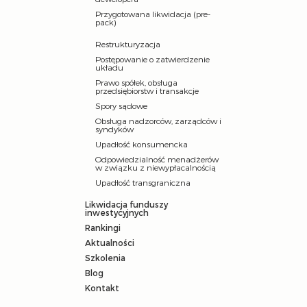
Przygotowana likwidacja (pre-
pack)
Restrukturyzacja
Postępowanie o zatwierdzenie
układu
Prawo spółek, obsługa
przedsiębiorstw i transakcje
Spory sądowe
Obsługa nadzorców, zarządców i
syndyków
Upadłość konsumencka
Odpowiedzialność menadżerów
w związku z niewypłacalnością
Upadłość transgraniczna
Likwidacja funduszy
inwestycyjnych
Rankingi
Aktualności
Szkolenia
Blog
Kontakt