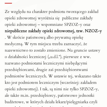
Ze względu na charakter podmiotu tworzącego zakład
opieki zdrowotnej wyróżnia się publiczne zakłady
opieki zdrowotnej – wspomniane SPZOZ-y oraz
niepubliczne zakłady opieki zdrowotnej, tzw. NZOZ-y
. W skrócie państwową albo prywatną opiekę
medyczną. W tym miejscu trzeba zaznaczyć, że
nazewnictwo to zostało zmienione. Na gruncie ustawy
o działalności leczniczej („u.d.l.”), pierwsze z ww.
nazwano podmiotami leczniczymi niebędącymi
przedsiębiorcami, drugie zaś przedsiębiorstwami
podmiotów leczniczych. W ustawie tej, wskazano także
kto jest podmiotem leczniczym (wcześniej: zakładem
opieki zdrowotnej). I tak, są nimi nie tylko SPZOZ-y,
ale także m.in. przedsiębiorcy, państwowe jednostki
budżetowe, w których działa lekarz/pielęgniarka czyli