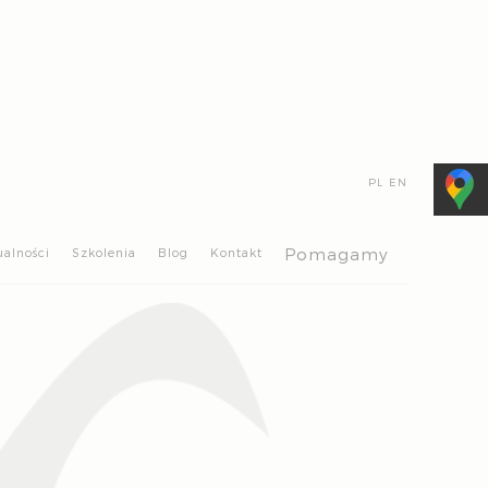
PL
EN
>
Pomagamy
ualności
Szkolenia
Blog
Kontakt