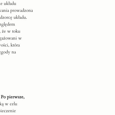
ie układu
owania prowadzona
dzorcę układu.
względem
, że w toku
angażowani w
ości, która
zgody na
.
Po pierwsze,
ką w celu
pieczenie