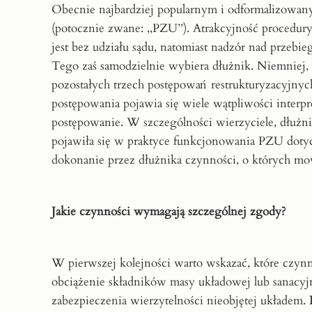
Obecnie najbardziej popularnym i odformalizowanym
(potocznie zwane: ,,PZU’’). Atrakcyjność procedu
jest bez udziału sądu, natomiast nadzór nad przeb
Tego zaś samodzielnie wybiera dłużnik. Niemniej,
pozostałych trzech postępowań restrukturyzacyjnych
postępowania pojawia się wiele wątpliwości interp
postępowanie. W szczególności wierzyciele, dłużnic
pojawiła się w praktyce funkcjonowania PZU dotyc
dokonanie przez dłużnika czynności, o których mow
Jakie czynności wymagają szczególnej zgody?
W pierwszej kolejności warto wskazać, które czyn
obciążenie składników masy układowej lub sanacyj
zabezpieczenia wierzytelności nieobjętej układem.