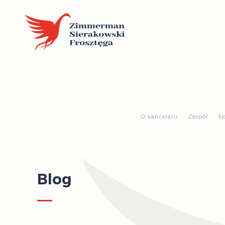
O kancelarii
Zespół
Sp
Blog