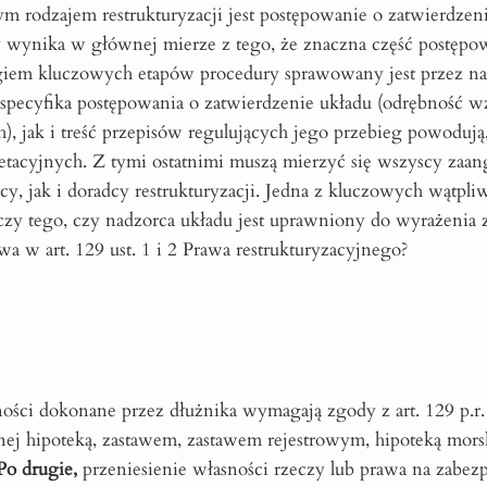
 rodzajem restrukturyzacji jest postępowanie o zatwierdzen
ry wynika w głównej mierze z tego, że znaczna część postęp
iegiem kluczowych etapów procedury sprawowany jest przez na
 specyfika postępowania o zatwierdzenie układu (odrębność 
), jak i treść przepisów regulujących jego przebieg powodują
retacyjnych. Z tymi ostatnimi muszą mierzyć się wszyscy za
y, jak i doradcy restrukturyzacji. Jedna z kluczowych wątpliw
zy tego, czy nadzorca układu jest uprawniony do wyrażenia 
a w art. 129 ust. 1 i 2 Prawa restrukturyzacyjnego?
ności dokonane przez dłużnika wymagają zgody z art. 129 p.r
nej hipoteką, zastawem, zastawem rejestrowym, hipoteką mors
Po drugie,
przeniesienie własności rzeczy lub prawa na zabez