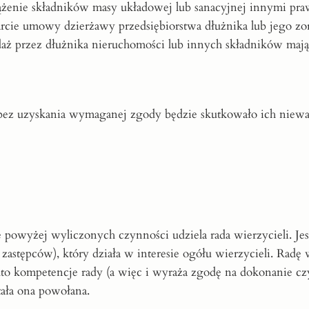
żenie składników masy układowej lub sanacyjnej innymi pr
arcie umowy dzierżawy przedsiębiorstwa dłużnika lub jego z
daż przez dłużnika nieruchomości lub innych składników mają
ez uzyskania wymaganej zgody będzie skutkowało ich niewa
owyżej wyliczonych czynności udziela rada wierzycieli. Jes
zastępców), który działa w interesie ogółu wierzycieli. Radę 
dto kompetencje rady (a więc i wyraża zgodę na dokonanie czy
ała ona powołana.