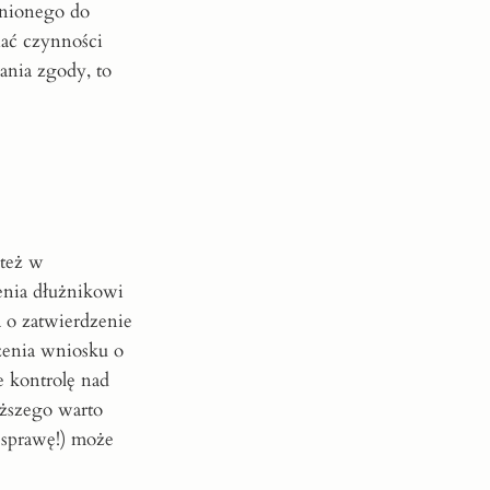
wnionego do
nać czynności
ania zgody, to
 też w
lenia dłużnikowi
a o zatwierdzenie
żenia wniosku o
e kontrolę nad
ższego warto
 sprawę!) może