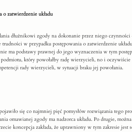
a o zatwierdzenie układu
ielania dłużnikowi zgody na dokonanie przez niego czynności
ą one trudności w przypadku postępowania o zatwierdzenie ukł
tu nie ma podstawy prawnej do jego wyznaczenia w tym postę
 podmiotu, który powołałby radę wierzycieli, no i oczywiście
etencji rady wierzycieli, w sytuacji braku jej powołania.
 pojawiło się co najmniej pięć pomysłów rozwiązania tego pr
lania omawianej zgody ma nadzorca układu. Po drugie, możn
rzecie koncepcja zakłada, że uprawniony w tym zakresie jest s