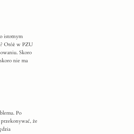
 o istotnym
adu? Otóż w PZU
powaniu. Skoro
 skoro nie ma
oblemu. Po
a przekonywać, że
ędzia