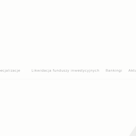
>
ecjalizacje
Likwidacja funduszy inwestycyjnych
Rankingi
Akt