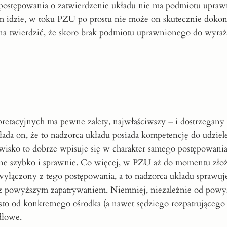
postępowania o zatwierdzenie układu nie ma podmiotu upra
 tym idzie, w toku PZU po prostu nie może on skutecznie doko
żna twierdzić, że skoro brak podmiotu uprawnionego do wyraż
retacyjnych ma pewne zalety, najwłaściwszy – i dostrzegany
łada on, że to nadzorca układu posiada kompetencję do udzie
owisko to dobrze wpisuje się w charakter samego postępowani
one szybko i sprawnie. Co więcej, w PZU aż do momentu zło
 wyłączony z tego postępowania, a to nadzorca układu sprawuj
 z powyższym zapatrywaniem. Niemniej, niezależnie od powy
ęsto od konkretnego ośrodka (a nawet sędziego rozpatrującego
dłowe.