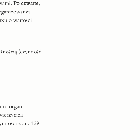
awami.
Po czwarte,
organizowanej
tku o wartości
żnością (czynność
t to organ
wierzycieli
nności z art. 129