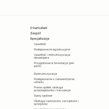
O kancelarii
Zespół
Specjalizacje
Upadłość
Postępowanie egzekucyjne
Upadłość i restrukturyzacja
dewelopera
Przygotowana likwidacja (pre-
pack)
Restrukturyzacja
Postępowanie o zatwierdzenie
układu
Prawo spółek, obsługa
przedsiębiorstw i transakcje
Spory sądowe
Obsługa nadzorców, zarządców i
syndyków
Upadłość konsumencka