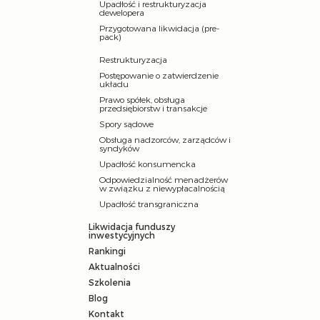
Upadłość i restrukturyzacja
dewelopera
Przygotowana likwidacja (pre-
pack)
Restrukturyzacja
Postępowanie o zatwierdzenie
układu
Prawo spółek, obsługa
przedsiębiorstw i transakcje
Spory sądowe
Obsługa nadzorców, zarządców i
syndyków
Upadłość konsumencka
Odpowiedzialność menadżerów
w związku z niewypłacalnością
Upadłość transgraniczna
Likwidacja funduszy
inwestycyjnych
Rankingi
Aktualności
Szkolenia
Blog
Kontakt