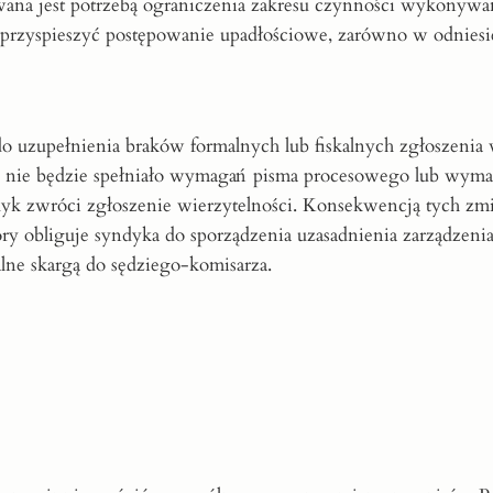
towana jest potrzebą ograniczenia zakresu czynności wykonyw
i przyspieszyć postępowanie upadłościowe, zarówno w odniesi
uzupełnienia braków formalnych lub fiskalnych zgłoszenia w
i nie będzie spełniało wymagań pisma procesowego lub wym
ndyk zwróci zgłoszenie wierzytelności. Konsekwencją tych zmi
y obliguje syndyka do sporządzenia uzasadnienia zarządzeni
alne skargą do sędziego-komisarza.