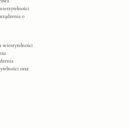
rawa
ierzytelności
arządzenia o
 wierzytelności
niu
dzenia
ytelności oraz