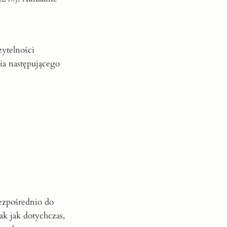
ytelności
ia następującego
ezpośrednio do
ak jak dotychczas,