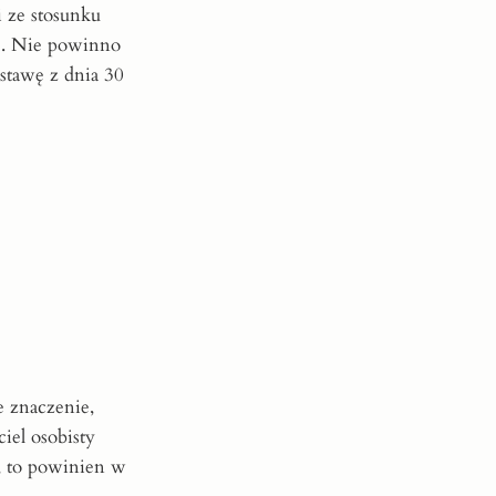
i ze stosunku
). Nie powinno
tawę z dnia 30
e znaczenie,
iel osobisty
), to powinien w