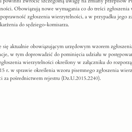
ku powinni zwrócić szczególną uwagę na zmiany przepisów P
ności. Obowiązują nowe wymagania co do treści zgłoszenia w
e poprawność zgłoszenia wierzytelności, a w przypadku jego z
karżenia do sędziego-komisarza.
 się aktualnie obowiązującym urzędowym wzorem zgłoszenia
cje, w tym doprowadzić do pominięcia udziału w postępowa
głoszenia wierzytelności określony w załączniku do rozporzą
15 r. w sprawie określenia wzoru pisemnego zgłoszenia wierz
i za pośrednictwem rejestru (Dz.U.2015.2240).