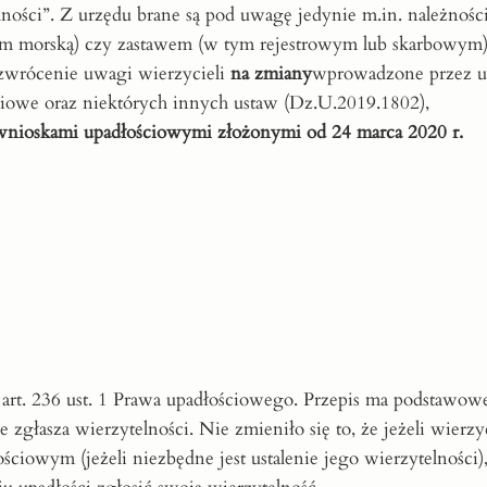
ności”. Z urzędu brane są pod uwagę jedynie m.in. należnośc
 tym morską) czy zastawem (w tym rejestrowym lub skarbowym
 zwrócenie uwagi wierzycieli
na zmiany
wprowadzone przez us
ciowe oraz niektórych innych ustaw (Dz.U.2019.1802),
nioskami upadłościowymi złożonymi od 24 marca 2020 r.
art. 236 ust. 1 Prawa upadłościowego. Przepis ma podstawow
głasza wierzytelności. Nie zmieniło się to, że jeżeli wierzyc
ciowym (jeżeli niezbędne jest ustalenie jego wierzytelności