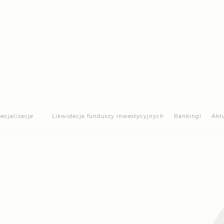
>
ecjalizacje
Likwidacja funduszy inwestycyjnych
Rankingi
Akt