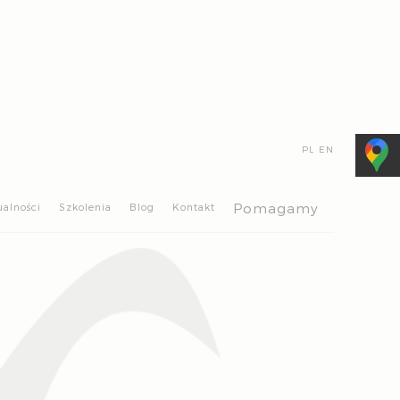
PL
EN
>
Pomagamy
ualności
Szkolenia
Blog
Kontakt