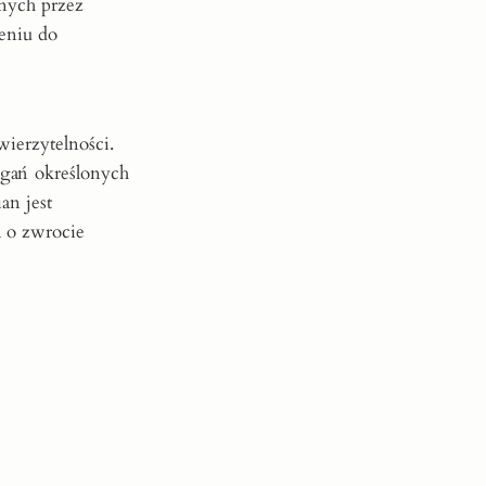
anych przez
eniu do
ierzytelności.
agań określonych
an jest
a o zwrocie