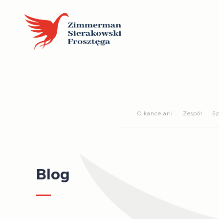
O kancelarii
Zespół
Sp
Blog