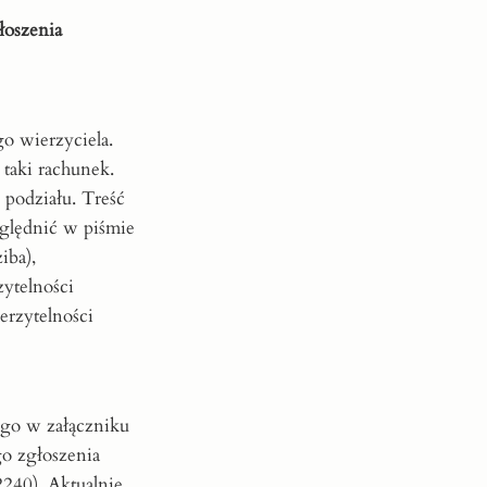
łoszenia
o wierzyciela.
 taki rachunek.
podziału. Treść
zględnić w piśmie
iba),
zytelności
erzytelności
ego w załączniku
go zgłoszenia
240). Aktualnie