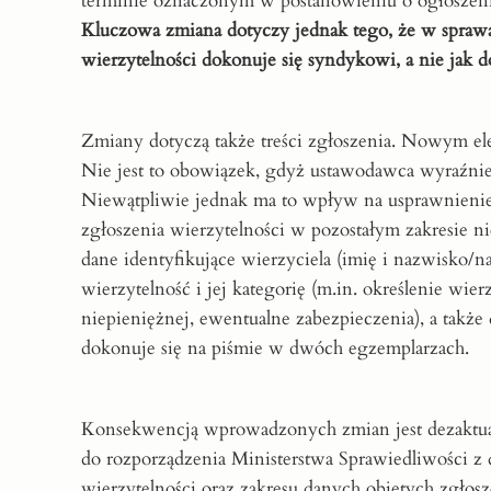
terminie oznaczonym w postanowieniu o ogłoszeniu
Kluczowa zmiana dotyczy jednak tego, że w spraw
wierzytelności dokonuje się syndykowi, a nie jak 
Zmiany dotyczą także treści zgłoszenia. Nowym e
Nie jest to obowiązek, gdyż ustawodawca wyraźnie p
Niewątpliwie jednak ma to wpływ na usprawnienie
zgłoszenia wierzytelności w pozostałym zakresie n
dane identyfikujące wierzyciela (imię i nazwisko/n
wierzytelność i jej kategorię (m.in. określenie wi
niepieniężnej, ewentualne zabezpieczenia), a także
dokonuje się na piśmie w dwóch egzemplarzach.
Konsekwencją wprowadzonych zmian jest dezaktual
do rozporządzenia Ministerstwa Sprawiedliwości z 
wierzytelności oraz zakresu danych objętych zgłos