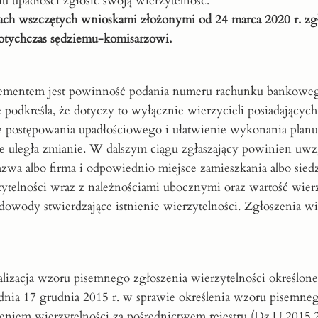
 upadłości zgłosić swoją wierzytelność.
ach wszczętych wnioskami złożonymi od 24 marca 2020 r. zg
dotychczas sędziemu-komisarzowi.
lementem jest powinność podania numeru rachunku bankoweg
odkreśla, że dotyczy to wyłącznie wierzycieli posiadających
 postępowania upadłościowego i ułatwienie wykonania planu 
ie uległa zmianie. W dalszym ciągu zgłaszający powinien uw
azwa albo firma i odpowiednio miejsce zamieszkania albo siedz
erzytelności wraz z należnościami ubocznymi oraz wartość wier
 dowody stwierdzające istnienie wierzytelności. Zgłoszenia wi
izacja wzoru pisemnego zgłoszenia wierzytelności określon
dnia 17 grudnia 2015 r. w sprawie określenia wzoru pisemne
zeniem wierzytelności za pośrednictwem rejestru (Dz.U.2015.2