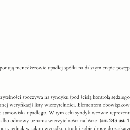
ponują menedżerowie upadłej spółki na dalszym etapie postę
zytelności spoczywa na syndyku (pod ścisłą kontrolą sędziego
cznej weryfikacji listy wierzytelności. Elementem obowiązko
enie stanowiska upadłego. W tym celu syndyk wezwie reprezen
 albo odmowy uznania wierzytelności na liście (
art. 243 ust. 1
usi, jednak w takim wypadku utrudni sobie drogę do zaskarże