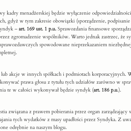
ywy kadry menadżerskiej będzie wyłączenie odpowiedzialności
, gdyż w tym zakresie obowiązki (sporządzenie, podpisanie 
syndyk –
art. 169 ust. 1 p.u.
Sprawozdania finansowe sporządz
przez zgromadzenie wspólników. Warto jednak zastrzec, że s
w sprawozdawczych spowodowane nieprzekazaniem niezbędnej
pletnej.
ły lub akcje w innych spółkach i podmiotach korporacyjnych. W
ykonywać prawa głosu z tytułu tych udziałów zarówno w spr
nia te w całości wykonywał będzie syndyk (
art. 186 p.u
.).
stia związana z prawem pobierania przez organ zarządzający
okajania tych wydatków z masy upadłości przez Syndyka. Z uw
one odrębnie na naszym blogu.