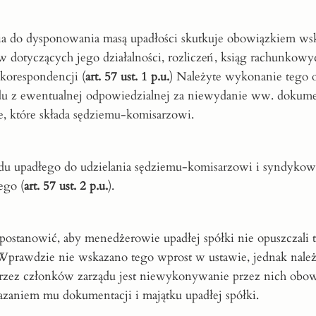
ia do dysponowania masą upadłości skutkuje obowiązkiem ws
 dotyczących jego działalności, rozliczeń, ksiąg rachunkowy
korespondencji (
art. 57 ust. 1 p.u.
) Należyte wykonanie tego 
ządu z ewentualnej odpowiedzialnej za niewydanie ww. doku
, które składa sędziemu-komisarzowi.
du upadłego do udzielania sędziemu-komisarzowi i syndykow
ego (
art. 57 ust. 2 p.u.
).
postanowić, aby menedżerowie upadłej spółki nie opuszczali 
 Wprawdzie nie wskazano tego wprost w ustawie, jednak należ
 przez członków zarządu jest niewykonywanie przez nich ob
zaniem mu dokumentacji i majątku upadłej spółki.