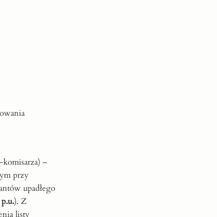
powania
-komisarza) –
wym przy
tantów upadłego
 p.u.
). Z
nia listy