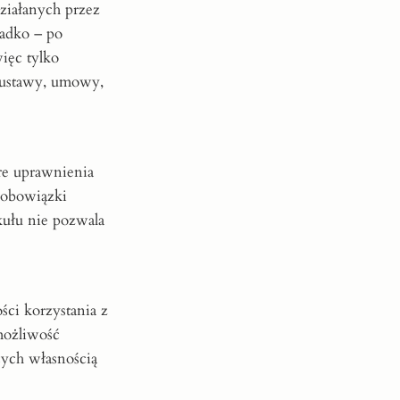
ziałanych przez
zadko – po
ięc tylko
 ustawy, umowy,
re uprawnienia
 obowiązki
kułu nie pozwala
ści korzystania z
możliwość
ych własnością