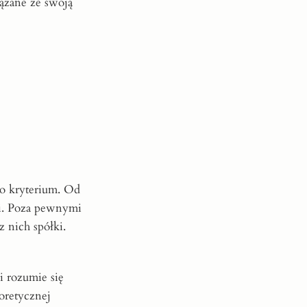
ązane ze swoją
o kryterium. Od
i. Poza pewnymi
 nich spółki.
i rozumie się
oretycznej