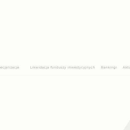
>
ecjalizacje
Likwidacja funduszy inwestycyjnych
Rankingi
Akt