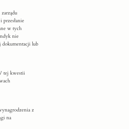
 zarządu
i przesłanie
ane w tych
yndyk nie
 dokumentacji lub
 tej kwestii
awach
 wynagrodzenia z
agi na