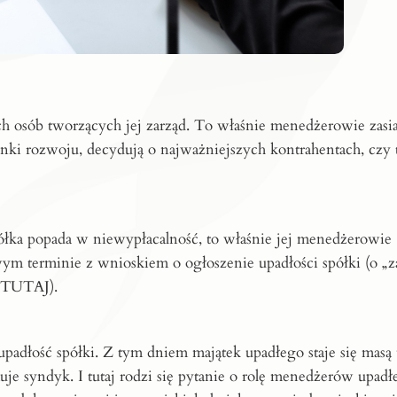
h osób tworzących jej zarząd. To właśnie menedżerowie zasia
unki rozwoju, decydują o najważniejszych kontrahentach, czy 
półka popada w niewypłacalność, to właśnie jej menedżerowie
wym terminie z wnioskiem o ogłoszenie upadłości spółki (o „
TUTAJ
).
upadłość spółki. Z tym dniem majątek upadłego staje się masą 
uje syndyk. I tutaj rodzi się pytanie o rolę menedżerów upadł