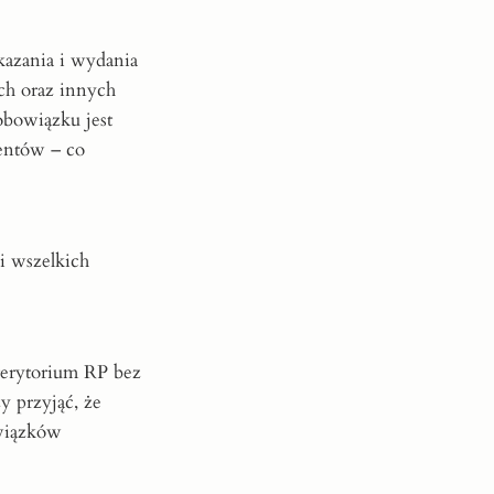
kazania i wydania
ch oraz innych
obowiązku jest
mentów – co
i wszelkich
terytorium RP bez
y przyjąć, że
owiązków