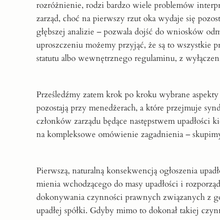
rozróżnienie, rodzi bardzo wiele problemów interp
zarząd, choć na pierwszy rzut oka wydaje się pozo
głębszej analizie – pozwala dojść do wniosków o
uproszczeniu możemy przyjąć, że są to wszystkie
statutu albo wewnętrznego regulaminu, z wyłącze
Prześledźmy zatem krok po kroku wybrane aspekty 
pozostają przy menedżerach, a które przejmuje s
członków zarządu będące następstwem upadłości kier
na kompleksowe omówienie zagadnienia – skupimy 
Pierwszą, naturalną konsekwencją ogłoszenia upadło
mienia wchodzącego do masy upadłości i rozporząd
dokonywania czynności prawnych związanych z g
upadłej spółki. Gdyby mimo to dokonał takiej czynn