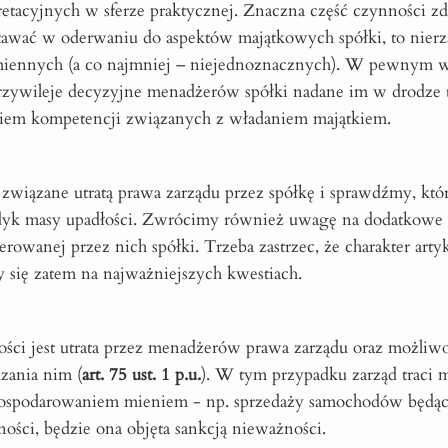
retacyjnych w sferze praktycznej. Znaczna część czynności zd
stawać w oderwaniu do aspektów majątkowych spółki, to nier
dmiennych (a co najmniej – niejednoznacznych). W pewnym w
 przywileje decyzyjne menadżerów spółki nadane im w drodze
niem kompetencji związanych z władaniem majątkiem.
związane utratą prawa zarządu przez spółkę i sprawdźmy, któ
yndyk masy upadłości. Zwrócimy również uwagę na dodatkowe
owanej przez nich spółki. Trzeba zastrzec, że charakter arty
się zatem na najważniejszych kwestiach.
ści jest utrata przez menadżerów prawa zarządu oraz możliwo
zania nim (
art. 75 ust. 1 p.u.
). W tym przypadku zarząd traci 
ospodarowaniem mieniem - np. sprzedaży samochodów będąc
ości, będzie ona objęta sankcją nieważności.