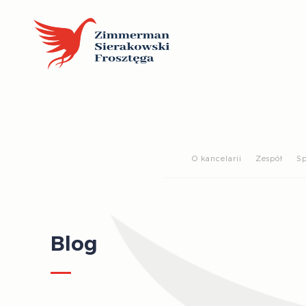
O kancelarii
Zespół
Sp
Blog