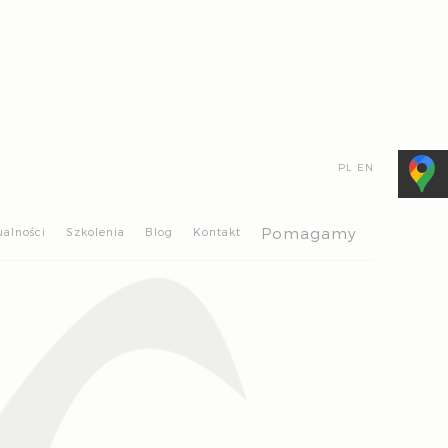
PL
EN
>
Pomagamy
ualności
Szkolenia
Blog
Kontakt