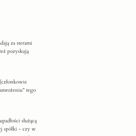
dają za sterami
też pozyskują
 (członkowie
zamrożeniu” tego
upadłości służącą
ej spółki - czy w