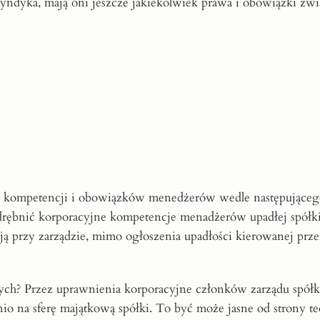
yndyka, mają oni jeszcze jakiekolwiek prawa i obowiązki zwi
 kompetencji i obowiązków menedżerów wedle następująceg
drębnić korporacyjne kompetencje menadżerów upadłej spółk
ą przy zarządzie, mimo ogłoszenia upadłości kierowanej przez
ych? Przez uprawnienia korporacyjne członków zarządu spółk
io na sferę majątkową spółki. To być może jasne od strony te