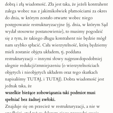
dobrą i złą wiadomość. Zła jest taka, że jeżeli kontrahent
zalega wobec nas z jakimikolwiek płatnościami za okres
do dnia, w którym zostało otwarte wobec niego
postępowanie restrukturyzacyjne (tj. dnia, w którym Sąd
wydał stosowne postanowienie), to musimy pogodzić
się z tym, że takiego długu kontrahent nie będzie mógł
nam szybko spłacić. Cała wierzytelność, którą będziemy
mieli zostanie objęta układem, tj. poddana
restrukturyzacji – innymi słowy najprawdopodobniej
ulegnie redukcji/zmniejszeniu (o wierzytelnościach
objętych i nieobjętych układem oraz tego skutkach
napisaliśmy
TUTAJ
, i
TUTAJ
). Dobra wiadomość jest
jednak taka, że
wszelkie bieżące zobowiązania taki podmiot musi
spełniać bez żadnej zwłoki.
Znajduje się on przecież w restrukturyzacji, a nie w