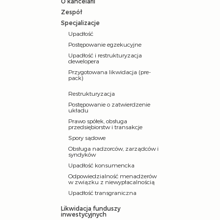
O kancelarii
Zespół
Specjalizacje
Upadłość
Postępowanie egzekucyjne
Upadłość i restrukturyzacja
dewelopera
Przygotowana likwidacja (pre-
pack)
Restrukturyzacja
Postępowanie o zatwierdzenie
układu
Prawo spółek, obsługa
przedsiębiorstw i transakcje
Spory sądowe
Obsługa nadzorców, zarządców i
syndyków
Upadłość konsumencka
Odpowiedzialność menadżerów
w związku z niewypłacalnością
Upadłość transgraniczna
Likwidacja funduszy
inwestycyjnych