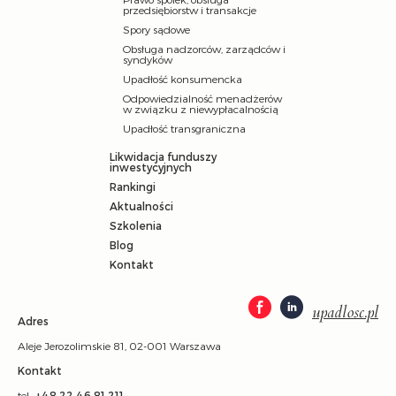
przedsiębiorstw i transakcje
Spory sądowe
Obsługa nadzorców, zarządców i
syndyków
Upadłość konsumencka
Odpowiedzialność menadżerów
w związku z niewypłacalnością
Upadłość transgraniczna
Likwidacja funduszy
inwestycyjnych
Rankingi
Aktualności
Szkolenia
Blog
Kontakt
upadlosc.pl
Adres
Aleje Jerozolimskie 81, 02-001 Warszawa
Kontakt
tel.:
+48 22 46 81 211