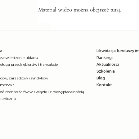
Materiał wideo można obejrzeć
tutaj
.
ja
Likwidacja funduszy i
 zatwierdzenie układu
Rankingi
sługa przedsiębiorstw i transakcje
Aktualności
Szkolenia
ców, zarządców i syndyków
Blog
umencka
Kontakt
ść menadżerów w związku z niewypłacalnością
graniczna