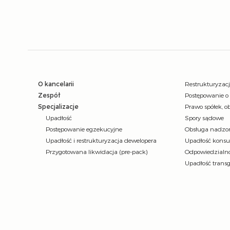
O kancelarii
Restrukturyzac
Zespół
Postępowanie o
Specjalizacje
Prawo spółek, ob
Upadłość
Spory sądowe
Postępowanie egzekucyjne
Obsługa nadzor
Upadłość i restrukturyzacja dewelopera
Upadłość kons
Przygotowana likwidacja (pre-pack)
Odpowiedzialno
Upadłość trans