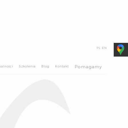
PL
EN
>
Pomagamy
ualności
Szkolenia
Blog
Kontakt