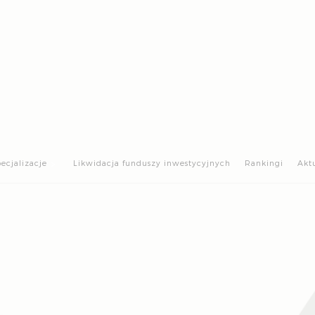
>
ecjalizacje
Likwidacja funduszy inwestycyjnych
Rankingi
Akt