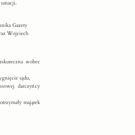
sanacji.
nnika Gazety
oraz Wojciech
zskuteczna wobec
ygnięcie sądu,
nsowej darczyńcy
otrzymały majątek