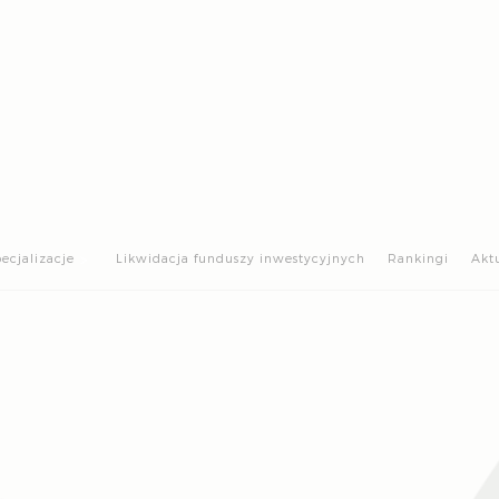
>
ecjalizacje
Likwidacja funduszy inwestycyjnych
Rankingi
Akt