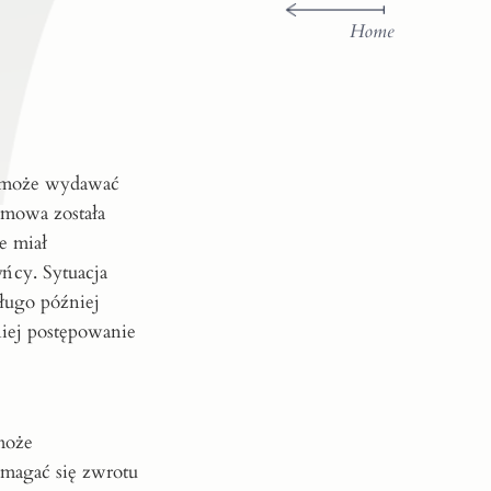
Home
a może wydawać
 umowa została
e miał
ńcy. Sytuacja
długo później
niej postępowanie
może
magać się zwrotu