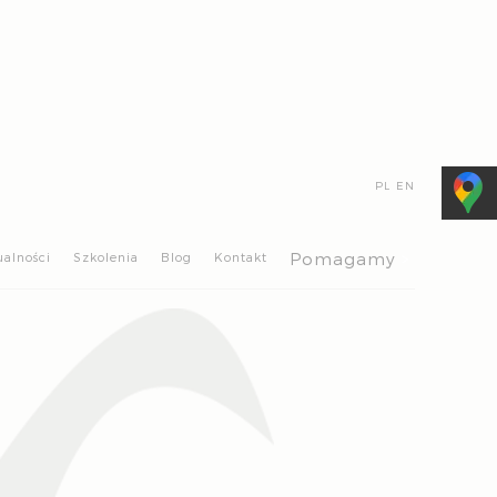
PL
EN
>
Pomagamy
ualności
Szkolenia
Blog
Kontakt