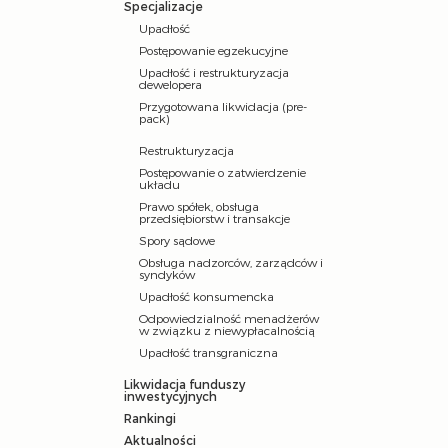
Specjalizacje
Upadłość
Postępowanie egzekucyjne
Upadłość i restrukturyzacja
dewelopera
Przygotowana likwidacja (pre-
pack)
Restrukturyzacja
Postępowanie o zatwierdzenie
układu
Prawo spółek, obsługa
przedsiębiorstw i transakcje
Spory sądowe
Obsługa nadzorców, zarządców i
syndyków
Upadłość konsumencka
Odpowiedzialność menadżerów
w związku z niewypłacalnością
Upadłość transgraniczna
Likwidacja funduszy
inwestycyjnych
Rankingi
Aktualności