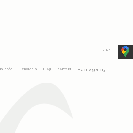
PL
EN
>
Pomagamy
ualności
Szkolenia
Blog
Kontakt