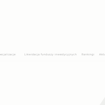
>
ecjalizacje
Likwidacja funduszy inwestycyjnych
Rankingi
Akt