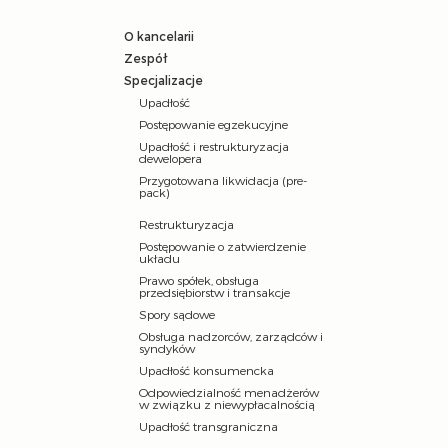
O kancelarii
Zespół
Specjalizacje
Upadłość
Postępowanie egzekucyjne
Upadłość i restrukturyzacja
dewelopera
Przygotowana likwidacja (pre-
pack)
Restrukturyzacja
Postępowanie o zatwierdzenie
układu
Prawo spółek, obsługa
przedsiębiorstw i transakcje
Spory sądowe
Obsługa nadzorców, zarządców i
syndyków
Upadłość konsumencka
Odpowiedzialność menadżerów
w związku z niewypłacalnością
Upadłość transgraniczna