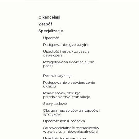
O kancelarii
Zespół
Specjalizacje
Upadłość
Postępowanie egzekucyjne
Upadłość i restrukturyzacja
dewelopera
Przygotowana likwidacja (pre-
pack)
Restrukturyzacja
Postępowanie o zatwierdzenie
układu
Prawo spółek, obsługa
przedsiębiorstw i transakcje
Spory sądowe
Obsługa nadzorców, zarządców i
syndyków
Upadłość konsumencka
Odpowiedzialność menadżerów
w związku z niewypłacalnością
Upadłość transgraniczna