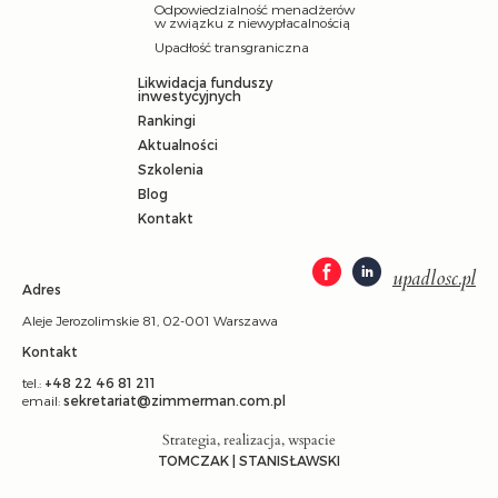
Odpowiedzialność menadżerów
w związku z niewypłacalnością
Upadłość transgraniczna
Likwidacja funduszy
inwestycyjnych
Rankingi
Aktualności
Szkolenia
Blog
Kontakt
upadlosc.pl
Adres
Aleje Jerozolimskie 81, 02-001 Warszawa
Kontakt
tel.:
+48 22 46 81 211
email:
sekretariat@zimmerman.com.pl
Strategia, realizacja, wspacie
TOMCZAK | STANISŁAWSKI