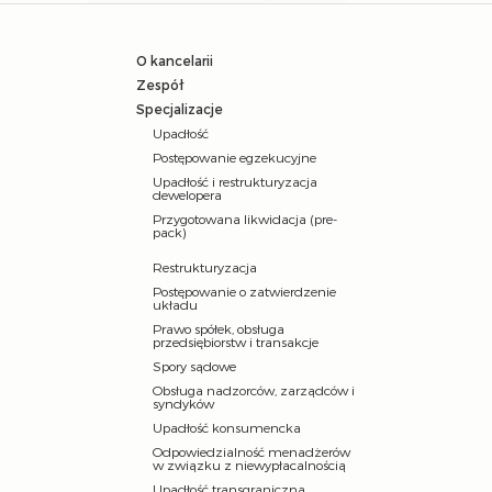
O kancelarii
Zespół
Specjalizacje
Upadłość
Postępowanie egzekucyjne
Upadłość i restrukturyzacja
dewelopera
Przygotowana likwidacja (pre-
pack)
Restrukturyzacja
Postępowanie o zatwierdzenie
układu
Prawo spółek, obsługa
przedsiębiorstw i transakcje
Spory sądowe
Obsługa nadzorców, zarządców i
syndyków
Upadłość konsumencka
Odpowiedzialność menadżerów
w związku z niewypłacalnością
Upadłość transgraniczna