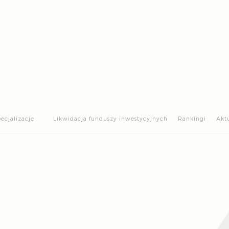
>
ecjalizacje
Likwidacja funduszy inwestycyjnych
Rankingi
Akt