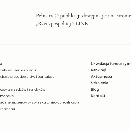
Pełna treść publikacji dostępna jest na stroni
„Rzeczpospolitej”:
LINK
ja
Likwidacja funduszy i
 zatwierdzenie układu
Rankingi
sługa przedsiębiorstw i transakcje
Aktualności
Szkolenia
ców, zarządców i syndyków
Blog
umencka
Kontakt
ść menadżerów w związku z niewypłacalnością
graniczna