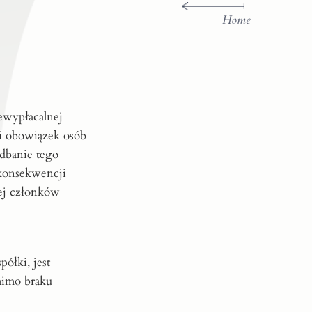
Home
ewypłacalnej
wi obowiązek osób
dbanie tego
konsekwencji
ej członków
ółki, jest
mimo braku