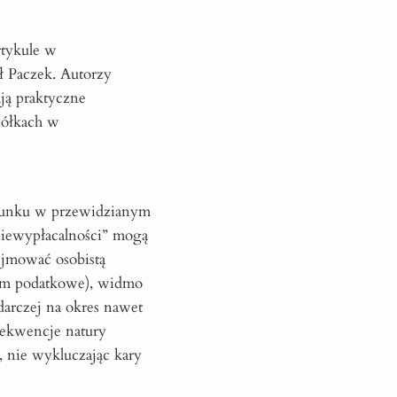
rtykule w
ł Paczek. Autorzy
ają praktyczne
półkach w
erunku w przewidzianym
„niewypłacalności” mogą
ejmować osobistą
tym podatkowe), widmo
darczej na okres nawet
nsekwencje natury
 nie wykluczając kary