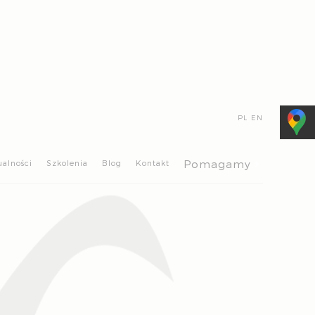
PL
EN
>
Pomagamy
ualności
Szkolenia
Blog
Kontakt