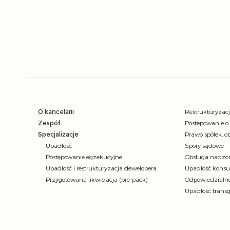
O kancelarii
Restrukturyzac
Zespół
Postępowanie o
Specjalizacje
Prawo spółek, ob
Upadłość
Spory sądowe
Postępowanie egzekucyjne
Obsługa nadzor
Upadłość i restrukturyzacja dewelopera
Upadłość kons
Przygotowana likwidacja (pre-pack)
Odpowiedzialno
Upadłość trans