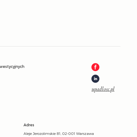
e
nwestycyjnych
upadlosc.pl
Adres
Aleje Jerozolimskie 81, 02-001 Warszawa