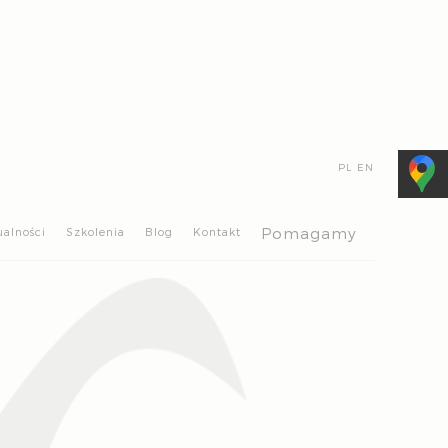
PL
EN
>
Pomagamy
ualności
Szkolenia
Blog
Kontakt