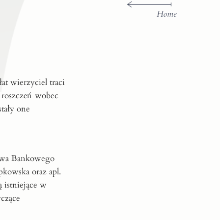
Home
t wierzyciel traci
 roszczeń wobec
stały one
awa Bankowego
epkowska
oraz apl.
 istniejące w
yczące