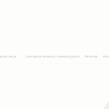
>
ecjalizacje
Likwidacja funduszy inwestycyjnych
Rankingi
Akt