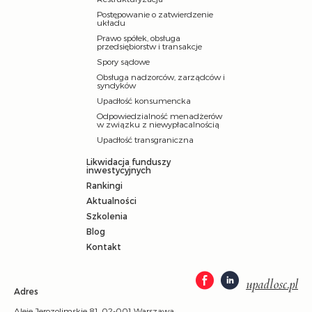
Postępowanie o zatwierdzenie
układu
Prawo spółek, obsługa
przedsiębiorstw i transakcje
Spory sądowe
Obsługa nadzorców, zarządców i
syndyków
Upadłość konsumencka
Odpowiedzialność menadżerów
w związku z niewypłacalnością
Upadłość transgraniczna
Likwidacja funduszy
inwestycyjnych
Rankingi
Aktualności
Szkolenia
Blog
Kontakt
upadlosc.pl
Adres
Aleje Jerozolimskie 81, 02-001 Warszawa