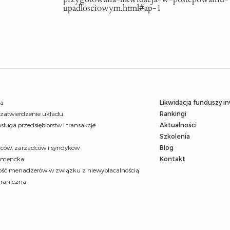
upadlosciowym.html#ap-1
ja
Likwidacja funduszy i
 zatwierdzenie układu
Rankingi
sługa przedsiębiorstw i transakcje
Aktualności
Szkolenia
ców, zarządców i syndyków
Blog
umencka
Kontakt
ść menadżerów w związku z niewypłacalnością
graniczna