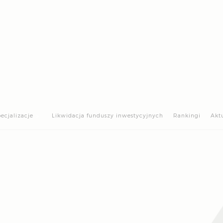
>
ecjalizacje
Likwidacja funduszy inwestycyjnych
Rankingi
Akt