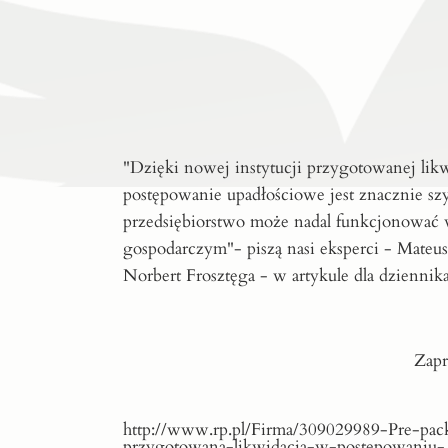
"Dzięki nowej instytucji przygotowanej likw
postępowanie upadłościowe jest znacznie szyb
przedsiębiorstwo może nadal funkcjonować 
gospodarczym"- piszą nasi eksperci - Mateu
Norbert Frosztęga - w artykule dla dziennik
Zapr
http://www.rp.pl/Firma/309029989-Pre-pac
przygotowana-likwidacja-w-postepowaniu-