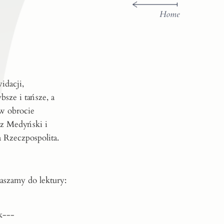
Home
idacji,
sze i tańsze, a
w obrocie
sz Medyński i
a Rzeczpospolita.
aszamy do lektury:
k---