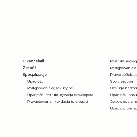
O kancelarii
Restrukturyzac
Zespół
Postępowanie o
Specjalizacje
Prawo spółek, ob
Upadłość
Spory sądowe
Postępowanie egzekucyjne
Obsługa nadzor
Upadłość i restrukturyzacja dewelopera
Upadłość kons
Przygotowana likwidacja (pre-pack)
Odpowiedzialno
Upadłość trans