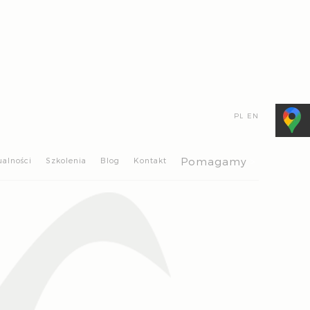
PL
EN
>
Pomagamy
ualności
Szkolenia
Blog
Kontakt