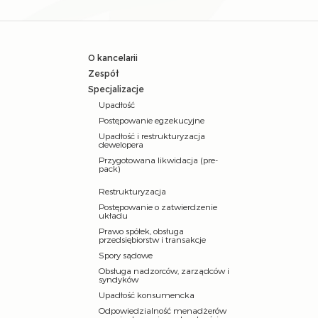
O kancelarii
Zespół
Specjalizacje
Upadłość
Postępowanie egzekucyjne
Upadłość i restrukturyzacja
dewelopera
Przygotowana likwidacja (pre-
pack)
Restrukturyzacja
Postępowanie o zatwierdzenie
układu
Prawo spółek, obsługa
przedsiębiorstw i transakcje
Spory sądowe
Obsługa nadzorców, zarządców i
syndyków
Upadłość konsumencka
Odpowiedzialność menadżerów