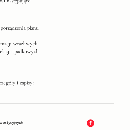
wi następujące
porządzenia planu
rmacji wrażliwych
elacji spadkowych
zegóły i zapisy:
nwestycyjnych