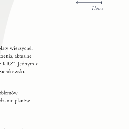
Home
łaty wierzycieli
zenia, aktualne
ie KRZ”. Jednym z
Sierakowski.
problemów
ządzaniu planów