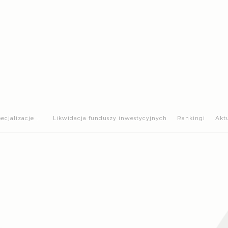
>
ecjalizacje
Likwidacja funduszy inwestycyjnych
Rankingi
Akt