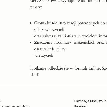
Mec. Sierakowski wystąpi dwukrotnie i omó
tematy:
Gromadzenie informacji potrzebnych do s
spłaty wierzycieli
oraz zakres ujawniania wierzycielom info
Znaczenie stosunków małżeńskich oraz r
dla ustalenia spłaty
wierzycieli
Spotkanie odbędzie się w formule online. Szc
LINK
ja
Likwidacja funduszy i
 zatwierdzenie układu
Rankingi