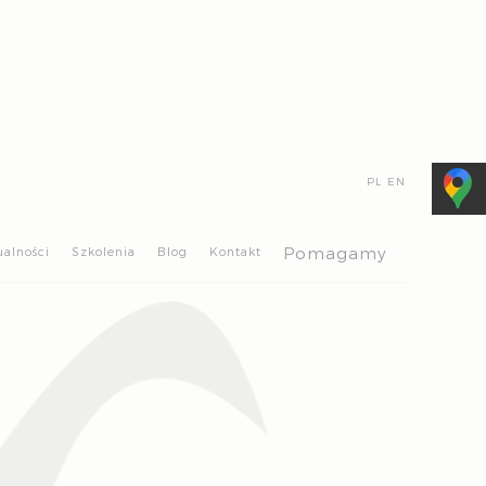
PL
EN
>
Pomagamy
ualności
Szkolenia
Blog
Kontakt