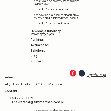
Obsługa nadzorców, zarządców i
syndyków
Upadłość konsumencka
Odpowiedzialność menadżerów
w związku z niewypłacalnością
Upadłość transgraniczna
Likwidacja funduszy
inwestycyjnych
Rankingi
Aktualności
Szkolenia
Blog
Kontakt
upadlosc.pl
Adres
Aleje Jerozolimskie 81, 02-001 Warszawa
Kontakt
tel.:
+48 22 46 81 211
email:
sekretariat@zimmerman.com.pl
Strategia, realizacja, wspacie