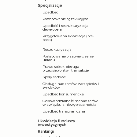
Specjalizacje
Upadłość
Postępowanie egzekucyjne
Upadłość i restrukturyzacja
dewelopera
Przygotowana likwidacja (pre-
pack)
Restrukturyzacja
Postępowanie o zatwierdzenie
układu
Prawo spółek, obsługa
przedsiębiorstw i transakcje
Spory sądowe
Obsługa nadzorców, zarządców i
syndyków
Upadłość konsumencka
Odpowiedzialność menadżerów
w związku z niewypłacalnością
Upadłość transgraniczna
Likwidacja funduszy
inwestycyjnych
Rankingi