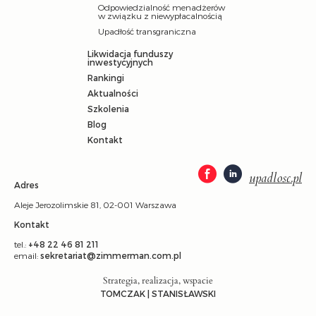
Odpowiedzialność menadżerów
w związku z niewypłacalnością
Upadłość transgraniczna
Likwidacja funduszy
inwestycyjnych
Rankingi
Aktualności
Szkolenia
Blog
Kontakt
upadlosc.pl
Adres
Aleje Jerozolimskie 81, 02-001 Warszawa
Kontakt
tel.:
+48 22 46 81 211
email:
sekretariat@zimmerman.com.pl
Strategia, realizacja, wspacie
TOMCZAK | STANISŁAWSKI