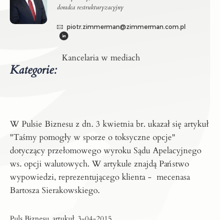
doradca restrukturyzacyjny
piotr.zimmerman@zimmerman.com.pl
Kancelaria w mediach
Kategorie:
W Pulsie Biznesu z dn. 3 kwietnia br. ukazał się artykuł
"Taśmy pomogły w sporze o toksyczne opcje"
dotyczący przełomowego wyroku Sądu Apelacyjnego
ws. opcji walutowych. W artykule znajdą Państwo
wypowiedzi, reprezentującego klienta - mecenasa
Bartosza Sierakowskiego.
Puls Biznesu_artukuł_3-04-2015