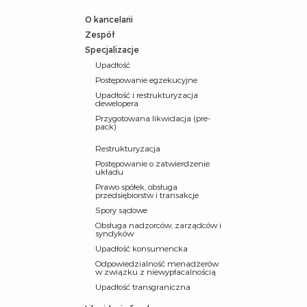
O kancelarii
Zespół
Specjalizacje
Upadłość
Postępowanie egzekucyjne
Upadłość i restrukturyzacja
dewelopera
Przygotowana likwidacja (pre-
pack)
Restrukturyzacja
Postępowanie o zatwierdzenie
układu
Prawo spółek, obsługa
przedsiębiorstw i transakcje
Spory sądowe
Obsługa nadzorców, zarządców i
syndyków
Upadłość konsumencka
Odpowiedzialność menadżerów
w związku z niewypłacalnością
Upadłość transgraniczna