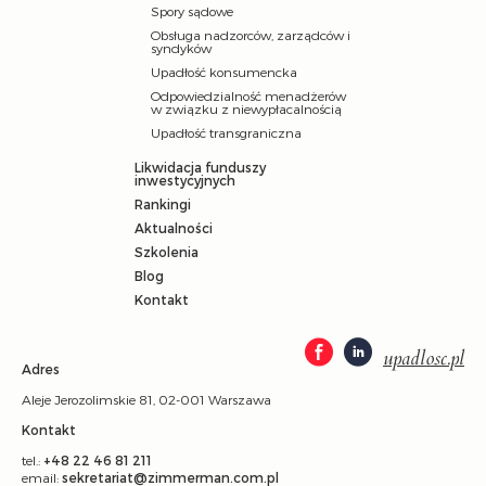
Spory sądowe
Obsługa nadzorców, zarządców i
syndyków
Upadłość konsumencka
Odpowiedzialność menadżerów
w związku z niewypłacalnością
Upadłość transgraniczna
Likwidacja funduszy
inwestycyjnych
Rankingi
Aktualności
Szkolenia
Blog
Kontakt
upadlosc.pl
Adres
Aleje Jerozolimskie 81, 02-001 Warszawa
Kontakt
tel.:
+48 22 46 81 211
email:
sekretariat@zimmerman.com.pl