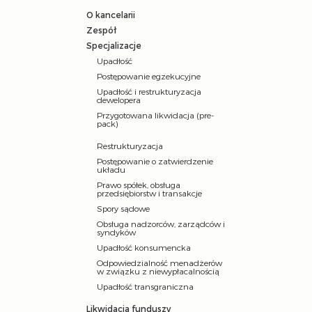
O kancelarii
Zespół
Specjalizacje
Upadłość
Postępowanie egzekucyjne
Upadłość i restrukturyzacja
dewelopera
Przygotowana likwidacja (pre-
pack)
Restrukturyzacja
Postępowanie o zatwierdzenie
układu
Prawo spółek, obsługa
przedsiębiorstw i transakcje
Spory sądowe
Obsługa nadzorców, zarządców i
syndyków
Upadłość konsumencka
Odpowiedzialność menadżerów
w związku z niewypłacalnością
Upadłość transgraniczna
Likwidacja funduszy