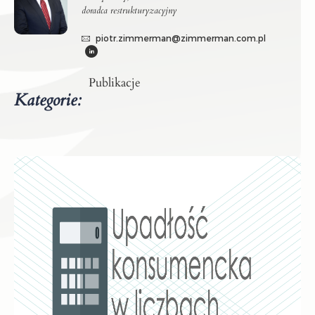
doradca restrukturyzacyjny
piotr.zimmerman@zimmerman.com.pl
Publikacje
Kategorie: