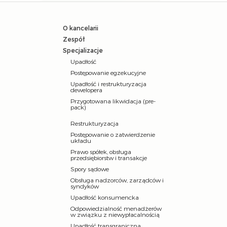
O kancelarii
Zespół
Specjalizacje
Upadłość
Postępowanie egzekucyjne
Upadłość i restrukturyzacja
dewelopera
Przygotowana likwidacja (pre-
pack)
Restrukturyzacja
Postępowanie o zatwierdzenie
układu
Prawo spółek, obsługa
przedsiębiorstw i transakcje
Spory sądowe
Obsługa nadzorców, zarządców i
syndyków
Upadłość konsumencka
Odpowiedzialność menadżerów
w związku z niewypłacalnością
Upadłość transgraniczna