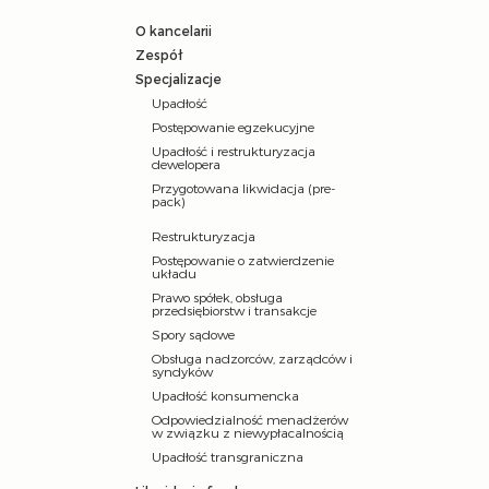
O kancelarii
Zespół
Specjalizacje
Upadłość
Postępowanie egzekucyjne
Upadłość i restrukturyzacja
dewelopera
Przygotowana likwidacja (pre-
pack)
Restrukturyzacja
Postępowanie o zatwierdzenie
układu
Prawo spółek, obsługa
przedsiębiorstw i transakcje
Spory sądowe
Obsługa nadzorców, zarządców i
syndyków
Upadłość konsumencka
Odpowiedzialność menadżerów
w związku z niewypłacalnością
Upadłość transgraniczna