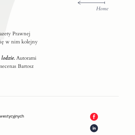
Home
azety Prawnej
się w nim kolejny
 lodzie.
Autorami
mecenas Bartosz
nwestycyjnych