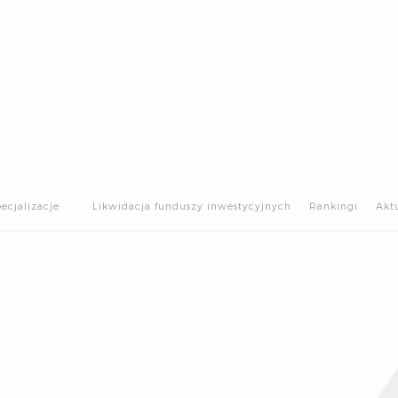
>
ecjalizacje
Likwidacja funduszy inwestycyjnych
Rankingi
Akt