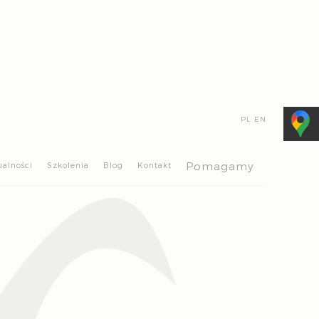
PL
EN
>
Pomagamy
ualności
Szkolenia
Blog
Kontakt