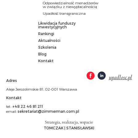
Odpowiedzialność menadżerów
w związku z niewypłacalnością
Upadłość transgraniczna
Likwidacja funduszy
inwestycyjnych
Rankingi
Aktualności
Szkolenia
Blog
Kontakt
upadlosc.pl
Adres
Aleje Jerozolimskie 81, 02-001 Warszawa
Kontakt
tel.:
+48 22 46 81 211
email:
sekretariat@zimmerman.com.pl
Strategia, realizacja, wspacie
TOMCZAK | STANISŁAWSKI