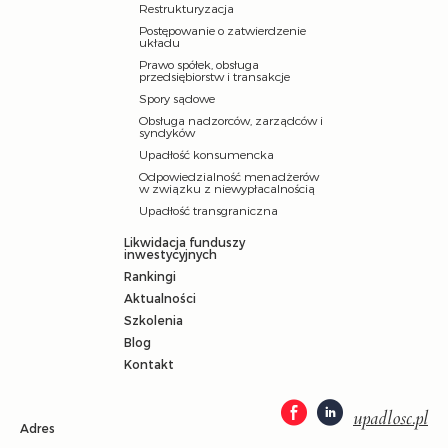
Restrukturyzacja
Postępowanie o zatwierdzenie
układu
Prawo spółek, obsługa
przedsiębiorstw i transakcje
Spory sądowe
Obsługa nadzorców, zarządców i
syndyków
Upadłość konsumencka
Odpowiedzialność menadżerów
w związku z niewypłacalnością
Upadłość transgraniczna
Likwidacja funduszy
inwestycyjnych
Rankingi
Aktualności
Szkolenia
Blog
Kontakt
upadlosc.pl
Adres