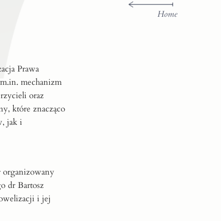
Home
zacja Prawa
 m.in. mechanizm
rzycieli oraz
y, które znacząco
 jak i
r organizowany
o dr Bartosz
elizacji i jej