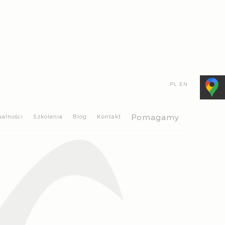
PL
EN
>
Pomagamy
ualności
Szkolenia
Blog
Kontakt