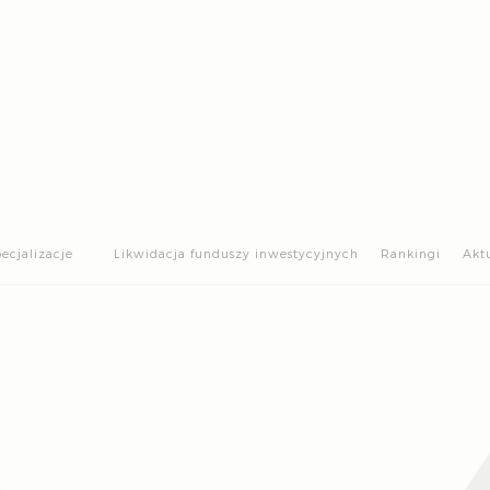
>
ecjalizacje
Likwidacja funduszy inwestycyjnych
Rankingi
Akt