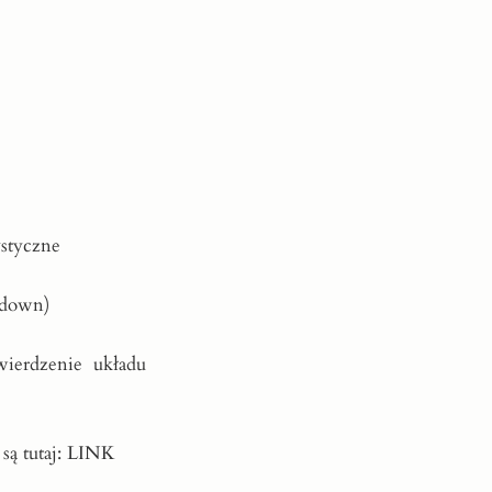
ystyczne
mdown)
ierdzenie układu
są tutaj:
LINK