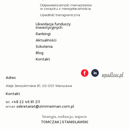
Odpowiedzialność menadżerów
w związku z niewypłacalnością
Upadłość transgraniczna
Likwidacja funduszy
inwestycyjnych
Rankingi
Aktualności
Szkolenia
Blog
Kontakt
upadlosc.pl
Adres
Aleje Jerozolimskie 81, 02-001 Warszawa
Kontakt
tel.:
+48 22 46 81 211
email:
sekretariat@zimmerman.com.pl
Strategia, realizacja, wspacie
TOMCZAK | STANISŁAWSKI