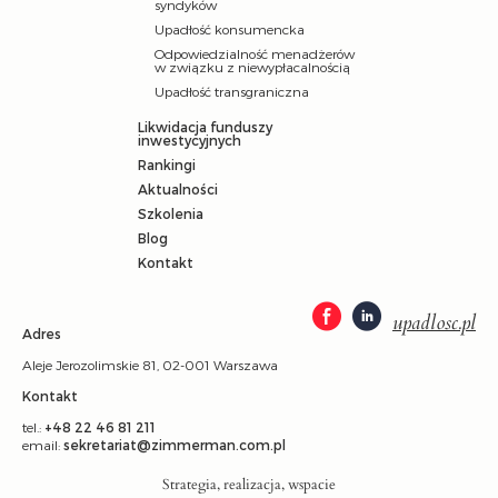
syndyków
Upadłość konsumencka
Odpowiedzialność menadżerów
w związku z niewypłacalnością
Upadłość transgraniczna
Likwidacja funduszy
inwestycyjnych
Rankingi
Aktualności
Szkolenia
Blog
Kontakt
upadlosc.pl
Adres
Aleje Jerozolimskie 81, 02-001 Warszawa
Kontakt
tel.:
+48 22 46 81 211
email:
sekretariat@zimmerman.com.pl
Strategia, realizacja, wspacie