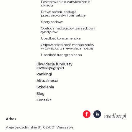
Postępowanie o zatwierdzenie
układu
Prawo spółek, obsługa
przedsiębiorstw i transakcje
Spory sądowe
Obsługa nadzorców, zarządców i
syndyków
Upadłość konsumencka
Odpowiedzialność menadżerów
w związku z niewypłacalnością
Upadłość transgraniczna
Likwidacja funduszy
inwestycyjnych
Rankingi
Aktualności
Szkolenia
Blog
Kontakt
upadlosc.pl
Adres
Aleje Jerozolimskie 81, 02-001 Warszawa