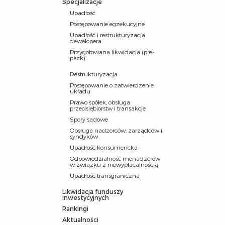
Specjalizacje
Upadłość
Postępowanie egzekucyjne
Upadłość i restrukturyzacja
dewelopera
Przygotowana likwidacja (pre-
pack)
Restrukturyzacja
Postępowanie o zatwierdzenie
układu
Prawo spółek, obsługa
przedsiębiorstw i transakcje
Spory sądowe
Obsługa nadzorców, zarządców i
syndyków
Upadłość konsumencka
Odpowiedzialność menadżerów
w związku z niewypłacalnością
Upadłość transgraniczna
Likwidacja funduszy
inwestycyjnych
Rankingi
Aktualności