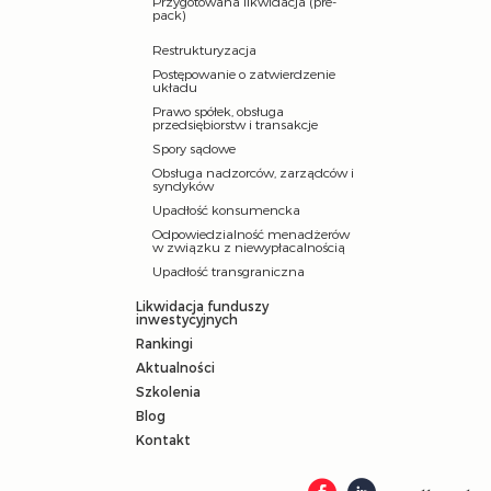
Przygotowana likwidacja (pre-
pack)
Restrukturyzacja
Postępowanie o zatwierdzenie
układu
Prawo spółek, obsługa
przedsiębiorstw i transakcje
Spory sądowe
Obsługa nadzorców, zarządców i
syndyków
Upadłość konsumencka
Odpowiedzialność menadżerów
w związku z niewypłacalnością
Upadłość transgraniczna
Likwidacja funduszy
inwestycyjnych
Rankingi
Aktualności
Szkolenia
Blog
Kontakt