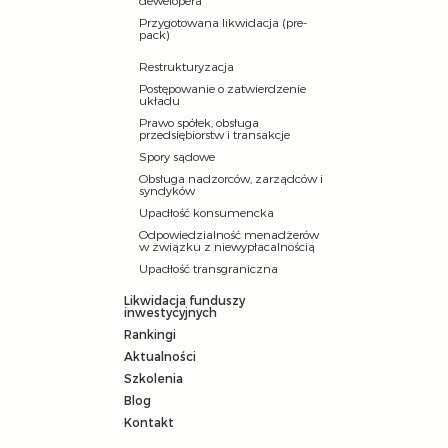
dewelopera
Przygotowana likwidacja (pre-
pack)
Restrukturyzacja
Postępowanie o zatwierdzenie
układu
Prawo spółek, obsługa
przedsiębiorstw i transakcje
Spory sądowe
Obsługa nadzorców, zarządców i
syndyków
Upadłość konsumencka
Odpowiedzialność menadżerów
w związku z niewypłacalnością
Upadłość transgraniczna
Likwidacja funduszy
inwestycyjnych
Rankingi
Aktualności
Szkolenia
Blog
Kontakt