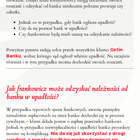
nieważne. Dzięki temu kredytobiorcy mogą dochodzić swoich
roszczeń i odzyskać od banku niesłusznie pobrane prowizje czy
odsetki.
Jednak co w przypadku, gdy bank ogłasza upadłość?
Czy da się pozwać bank w upadłości?
Czy frankowicze będą mieli szansę na odzyskanie należności?
Powyższe pytania zadają sobie przede wszystkim klienci
Getin
Banku
, wobec którego sąd ogłosił właśnie upadłość. Na szczęście
również i w tym przypadku można dochodzić swoich roszczeń.
Jak frankowicz może odzyskać należności od
banku w upadłości?
W przypadku typowych spraw frankowych, zwrotu pieniędzy
nienależnie zapłaconych na rzecz banku dochodzi się w procesie
cywilnym – klient składa pozew o zapłatę przeciwko bankowi.
Jednak w przypadku niewypłacalności i upadłości banku procedury
mocno się komplikują.
Nie da się już skorzystać z drogi
cywilnej, a zwrotu środków można domagać się